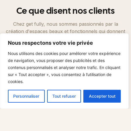
Ce que disent nos clients
Chez get fully, nous sommes passionnés par la
création d'espaces beaux et fonctionnels qui donnent
vraiment l'impression d'être chez soi. Mais ne vous
Nous respectons votre vie privée
contentez pas de nous croire sur parole : voici ce
qu'en disent certains de nos clients satisfaits.
Nous utilisons des cookies pour améliorer votre expérience
de navigation, vous proposer des publicités et des
contenus personnalisés et analyser notre trafic. En cliquant
sur « Tout accepter », vous consentez à l’utilisation de
GG
cookies.
Personnaliser
Tout refuser
Accepter tout
Très bon service ! get fully s'est occupé de
deux de mes appartements et je suis très
satisfait de leur service. Meubles de haute