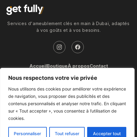
Services d'ameublement clés en main à Dubaï, adaptés
à vos goûts et à vos besoins.
Accueil
Boutique
À propos
Contact
Nous respectons votre vie privée
+971 50 727 6590
contact@getfully.ae
Nous utilisons des cookies pour améliorer votre expérience
de navigation, vous proposer des publicités et des
contenus personnalisés et analyser notre trafic. En cliquant
© 2026 get fully. Tous droits réservés.
sur « Tout accepter », vous consentez à l’utilisation de
Conditions de vente
Conditions d'utilisation
Politique de confidentialité
cookies.
Politique en matière de cookies
Plan du site
Gérer les cookies
Personnaliser
Tout refuser
Accepter tout